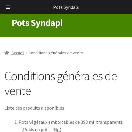
Pots Syndapi
Pots Syndapi
Aller
Aller
à
au
la
contenu
navigation
Accueil
Conditions générales de vente
Conditions générales de
vente
Liste des produits disponibles
Pots végétaux emboitables de 390 ml transparents
(Poids du pot = 43g)