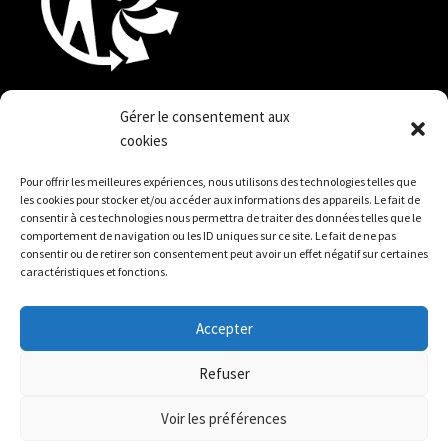
quefairedemesdechets.fr
Gérer le consentement aux
cookies
Pour offrir les meilleures expériences, nous utilisons des technologies telles que
les cookies pour stocker et/ou accéder aux informations des appareils. Le fait de
Politique de confidentialité
consentir à ces technologies nous permettra de traiter des données telles que le
comportement de navigation ou les ID uniques sur ce site. Le fait de ne pas
Conditions générales de vente
consentir ou de retirer son consentement peut avoir un effet négatif sur certaines
caractéristiques et fonctions.
Mentions légales
Accepter
Refuser
©2023 Pots Syndapi
Voir les préférences
0