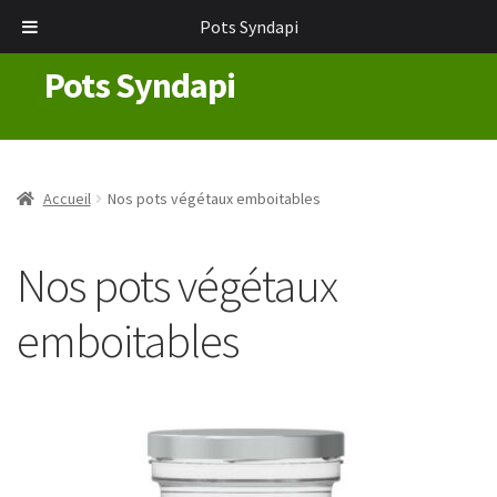
Pots Syndapi
Pots Syndapi
Aller
Aller
à
au
la
contenu
navigation
Accueil
Nos pots végétaux emboitables
Nos pots végétaux
emboitables